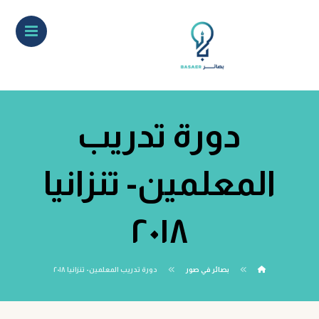
دورة تدريب
المعلمين- تنزانيا
٢٠١٨
بصائر في صور
دورة تدريب المعلمين- تنزانيا ٢٠١٨