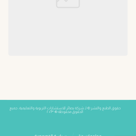
حقوق الطبع والنشر © لـ شركة بصائر للاستشارات التربوية والتعليمية، جميع
الحقوق محفوظة ® ٢٠٢٣
معلومات عنا
سياسة الخصوصية