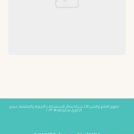
حقوق الطبع والنشر © لـ شركة بصائر للاستشارات التربوية والتعليمية، جميع
الحقوق محفوظة ® ٢٠٢٣
معلومات عنا
سياسة الخصوصية